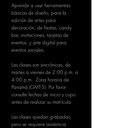
Aprende a usar herramientas
básicas de diseño, para la
edición de artes para
decoración, de fiestas, candy
bar, invitaciones, tarjetas de
eventos, y arte digital para
eventos sociales.
Las clases son sincrónicas, de
martes a viernes de 2:00 p.m. a
4:00 p.m. Zona horaria de
Panamá (GMT-5). Por favor
consulte fechas de inicio y cupo
antes de realizar su matrícula.
Las clases quedan grabadas,
pero se requiere asistencia