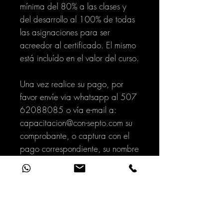
mínima del 80% a las clases y
del desarrollo al 100% de todas
las asignaciones para ser
acreedor al certificado. El mismo
está incluído en el valor del curso.
Una vez realice su pago, por
favor envíe via whatsapp al 507
62088085 o vía e-mail a:
capacitacion@con-septo.com su
comprobante, o captura con el
pago correspondiente, su nombre
completo, confirmación de
horario en el que va a recibir su
curso, y documento de identidad
para el certificado final.