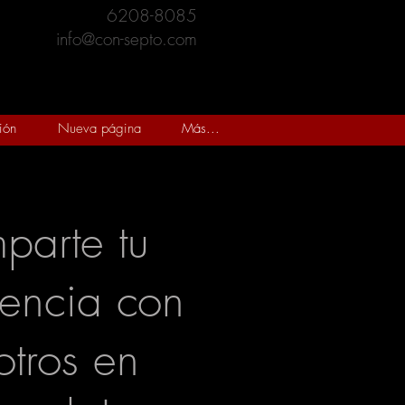
6208-8085
info@con-septo.com
ión
Nueva página
Más...
parte tu
iencia con
otros en