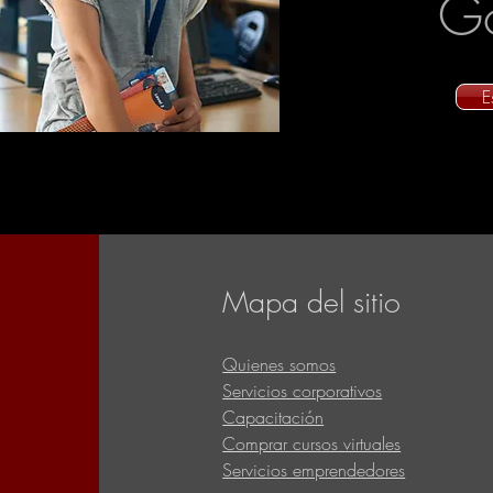
Go
E
Mapa del sitio
Quienes somos
Servicios corporativos
Capacitación
Comprar cursos virtuales
Servicios emprendedores