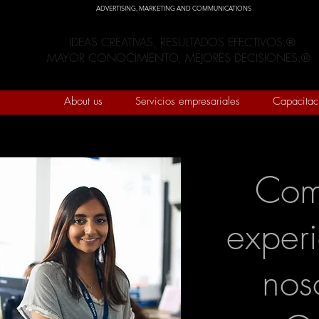
ADVERTISING, MARKETING AND COMMUNICATIONS
IDEAS CREATIVAS, RESULTADOS EFECTIVOS.®
MAYOR CONOCIMIENTO, MEJORES DECISIONES.®
About us
Servicios empresariales
Capacitac
Com
exper
nos