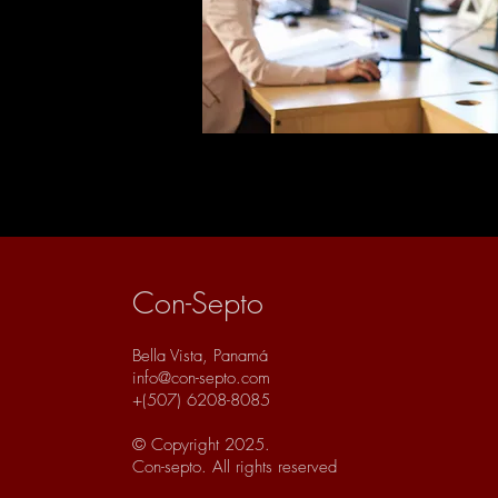
Con-Septo
Bella Vista, Pa
namá
info@con-septo.com
+(507) 6208-8085
© Copyright 2025
.
Con-septo. All rights reserved