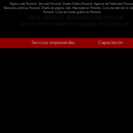
​Página web Panamá, Sitio web Panamá, Diseño Gráfico Panamá, Agencia de Publicidad Panam
Relaciones públicas Panamá, Diseño de página web, Mercadeo en Panamá, Curso de atención al clie
Panamá, Curso de Diseño gráfico en Panamá.
IDEAS CREATIVAS, RESULTADOS EFECTIVOS.®
MAYOR CONOCIMIENTO, MEJORES DECISIONES.®
Servicios empresariales
Capacitación