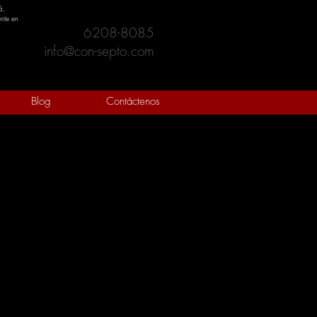
á,
nte en
6208-8085
info@con-septo.com
Blog
Contáctenos